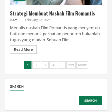
Strategi Membuat Naskah Film Romantis
Ami
February 22, 2025
Menulis naskah Film Romantis yang menyentuh
hati dan menarik perhatian penonton bukanlah
tugas yang mudah. Sebuah Film...
Read More
Posts
1
2
3
4
…
119
Next
pagination
SEARCH
SEARCH