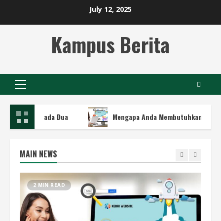
Skip
July 12, 2025
to
content
Kampus Berita
Primary
Menu
iada Dua
Mengapa Anda Membutuhkan Jasa SEO Terbaik u
MAIN NEWS
2 MIN READ